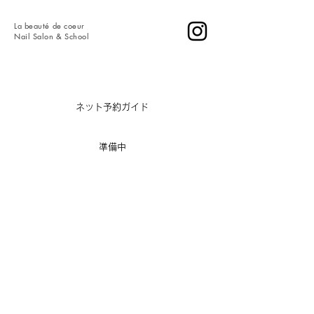
La
beauté de coeur
​Nail Salon & School
​
ネット予約ガイド
​準備中